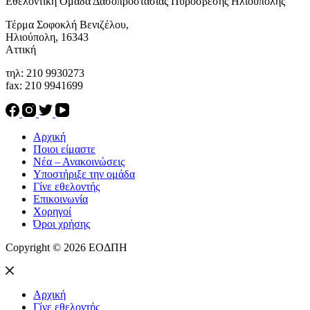
Eθελοντική Ομάδα Δασοπροστασίας Πυρόσβεσης Ηλιούπολης
Τέρμα Σοφοκλή Βενιζέλου,
Ηλιούπολη, 16343
Αττική
τηλ: 210 9930273
fax: 210 9941699
Αρχική
Ποιοι είμαστε
Νέα – Ανακοινώσεις
Υποστήριξε την ομάδα
Γίνε εθελοντής
Επικοινωνία
Χορηγοί
Όροι χρήσης
Copyright © 2026 ΕΟΔΠΗ
Αρχική
Γίνε εθελοντής