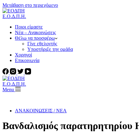
Μετάβαση στο περιεχόμενο
Ε.Ο.Δ.Π.Η.
Ποιοι είμαστε
Νέα – Ανακοινώσεις
Θέλω να προσφέρω
Γίνε εθελοντής
Υποστήριξε την ομάδα
Χορηγοί
Επικοινωνία
Ε.Ο.Δ.Π.Η.
Menu
ΑΝΑΚΟΙΝΩΣΕΙΣ / ΝΕΑ
Βανδαλισμός παρατηρητηρίου 