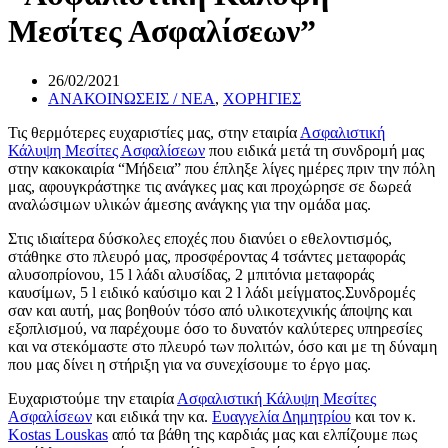
Μεσίτες Ασφαλίσεων”
26/02/2021
ΑΝΑΚΟΙΝΩΣΕΙΣ / ΝΕΑ
,
ΧΟΡΗΓΙΕΣ
Τις θερμότερες ευχαριστίες μας, στην εταιρία
Ασφαλιστική
Κάλυψη Μεσίτες Ασφαλίσεων
που ειδικά μετά τη συνδρομή μας
στην κακοκαιρία “Μήδεια” που έπληξε λίγες ημέρες πριν την πόλη
μας, αφουγκράστηκε τις ανάγκες μας και προχώρησε σε δωρεά
αναλώσιμων υλικών άμεσης ανάγκης για την ομάδα μας.
Στις ιδιαίτερα δύσκολες εποχές που διανύει ο εθελοντισμός,
στάθηκε στο πλευρό μας, προσφέροντας 4 τσάντες μεταφοράς
αλυσοπρίονου, 15 l λάδι αλυσίδας, 2 μπιτόνια μεταφοράς
καυσίμων, 5 l ειδικό καύσιμο και 2 l λάδι μείγματος.Συνδρομές
σαν και αυτή, μας βοηθούν τόσο από υλικοτεχνικής άποψης και
εξοπλισμού, να παρέχουμε όσο το δυνατόν καλύτερες υπηρεσίες
και να στεκόμαστε στο πλευρό των πολιτών, όσο και με τη δύναμη
που μας δίνει η στήριξη για να συνεχίσουμε το έργο μας.
Ευχαριστούμε την εταιρία
Ασφαλιστική Κάλυψη Μεσίτες
Ασφαλίσεων
και ειδικά την κα.
Ευαγγελία Δημητρίου
και τον κ.
Kostas Louskas
από τα βάθη της καρδιάς μας και ελπίζουμε πως