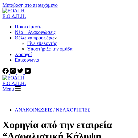
Μετάβαση στο περιεχόμενο
Ε.Ο.Δ.Π.Η.
Ποιοι είμαστε
Νέα – Ανακοινώσεις
Θέλω να προσφέρω
Γίνε εθελοντής
Υποστήριξε την ομάδα
Χορηγοί
Επικοινωνία
Ε.Ο.Δ.Π.Η.
Menu
ΑΝΑΚΟΙΝΩΣΕΙΣ / ΝΕΑ
ΧΟΡΗΓΙΕΣ
Χορηγία από την εταιρεία
“Ασφαλιστική Κάλυψη