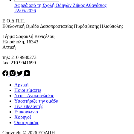
Δωρεά από τη Σχολή Οδηγών Ζήκος Αθανάσιος
22/05/2026
Ε.Ο.Δ.Π.Η.
Eθελοντική Ομάδα Δασοπροστασίας Πυρόσβεσης Ηλιούπολης
Τέρμα Σοφοκλή Βενιζέλου,
Ηλιούπολη, 16343
Αττική
τηλ: 210 9930273
fax: 210 9941699
Αρχική
Ποιοι είμαστε
Νέα – Ανακοινώσεις
Υποστήριξε την ομάδα
Γίνε εθελοντής
Επικοινωνία
Χορηγοί
Όροι χρήσης
Copyright © 2026 ΕΟΔΠΗ