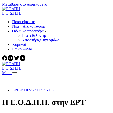
Μετάβαση στο περιεχόμενο
Ε.Ο.Δ.Π.Η.
Ποιοι είμαστε
Νέα – Ανακοινώσεις
Θέλω να προσφέρω
Γίνε εθελοντής
Υποστήριξε την ομάδα
Χορηγοί
Επικοινωνία
Ε.Ο.Δ.Π.Η.
Menu
ΑΝΑΚΟΙΝΩΣΕΙΣ / ΝΕΑ
Η Ε.Ο.Δ.Π.Η. στην ΕΡΤ