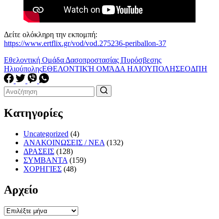
Δείτε ολόκληρη την εκπομπή:
https://www.ertflix.gr/vod/vod.275236-periballon-37
Εθελοντική Ομάδα Δασοπροστασίας Πυρόσβεσης
Ηλιούπολης
ΕΘΕΛΟΝΤΙΚΉ ΟΜΆΔΑ ΗΛΙΟΥΠΟΛΗΣ
ΕΟΔΠΗ
Κατηγορίες
Uncategorized
(4)
ΑΝΑΚΟΙΝΩΣΕΙΣ / ΝΕΑ
(132)
ΔΡΑΣΕΙΣ
(128)
ΣΥΜΒΑΝΤΑ
(159)
ΧΟΡΗΓΙΕΣ
(48)
Αρχείο
Αρχείο