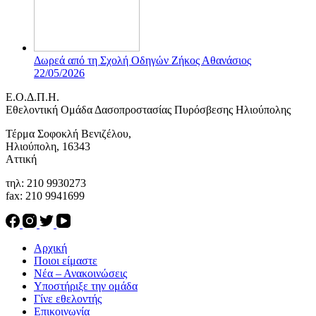
Δωρεά από τη Σχολή Οδηγών Ζήκος Αθανάσιος
22/05/2026
Ε.Ο.Δ.Π.Η.
Eθελοντική Ομάδα Δασοπροστασίας Πυρόσβεσης Ηλιούπολης
Τέρμα Σοφοκλή Βενιζέλου,
Ηλιούπολη, 16343
Αττική
τηλ: 210 9930273
fax: 210 9941699
Αρχική
Ποιοι είμαστε
Νέα – Ανακοινώσεις
Υποστήριξε την ομάδα
Γίνε εθελοντής
Επικοινωνία