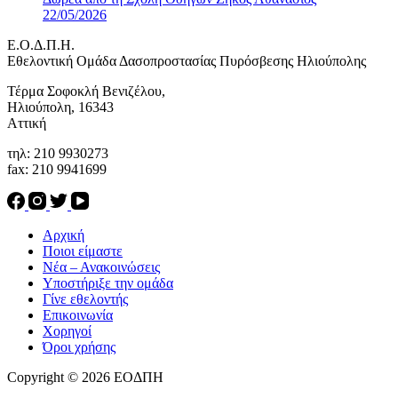
22/05/2026
Ε.Ο.Δ.Π.Η.
Eθελοντική Ομάδα Δασοπροστασίας Πυρόσβεσης Ηλιούπολης
Τέρμα Σοφοκλή Βενιζέλου,
Ηλιούπολη, 16343
Αττική
τηλ: 210 9930273
fax: 210 9941699
Αρχική
Ποιοι είμαστε
Νέα – Ανακοινώσεις
Υποστήριξε την ομάδα
Γίνε εθελοντής
Επικοινωνία
Χορηγοί
Όροι χρήσης
Copyright © 2026 ΕΟΔΠΗ