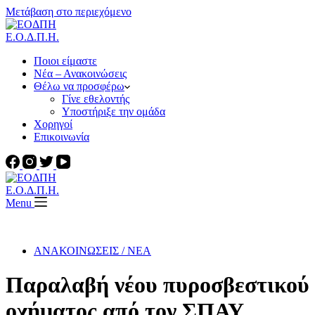
Μετάβαση στο περιεχόμενο
Ε.Ο.Δ.Π.Η.
Ποιοι είμαστε
Νέα – Ανακοινώσεις
Θέλω να προσφέρω
Γίνε εθελοντής
Υποστήριξε την ομάδα
Χορηγοί
Επικοινωνία
Ε.Ο.Δ.Π.Η.
Menu
ΑΝΑΚΟΙΝΩΣΕΙΣ / ΝΕΑ
Παραλαβή νέου πυροσβεστικού
οχήματος από τον ΣΠΑΥ