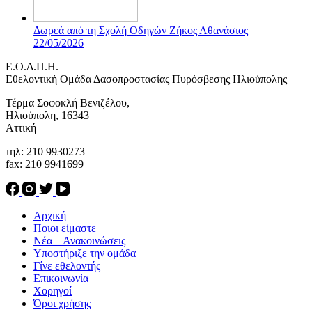
Δωρεά από τη Σχολή Οδηγών Ζήκος Αθανάσιος
22/05/2026
Ε.Ο.Δ.Π.Η.
Eθελοντική Ομάδα Δασοπροστασίας Πυρόσβεσης Ηλιούπολης
Τέρμα Σοφοκλή Βενιζέλου,
Ηλιούπολη, 16343
Αττική
τηλ: 210 9930273
fax: 210 9941699
Αρχική
Ποιοι είμαστε
Νέα – Ανακοινώσεις
Υποστήριξε την ομάδα
Γίνε εθελοντής
Επικοινωνία
Χορηγοί
Όροι χρήσης