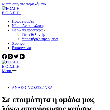
Μετάβαση στο περιεχόμενο
Ε.Ο.Δ.Π.Η.
Ποιοι είμαστε
Νέα – Ανακοινώσεις
Θέλω να προσφέρω
Γίνε εθελοντής
Υποστήριξε την ομάδα
Χορηγοί
Επικοινωνία
Ε.Ο.Δ.Π.Η.
Menu
ΑΝΑΚΟΙΝΩΣΕΙΣ / ΝΕΑ
Σε ετοιμότητα η ομάδα μας
λόγω απαγόρευσης καύσης