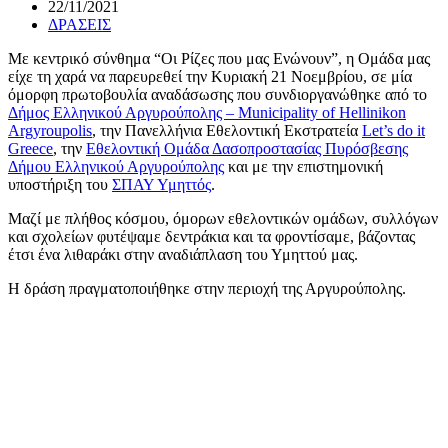
22/11/2021
ΔΡΑΣΕΙΣ
Με κεντρικό σύνθημα “Οι Ρίζες που μας Ενώνουν”, η Ομάδα μας
είχε τη χαρά να παρευρεθεί την Κυριακή 21 Νοεμβρίου, σε μία
όμορφη πρωτοβουλία αναδάσωσης που συνδιοργανώθηκε από το
Δήμος Ελληνικού Αργυρούπολης – Municipality of Hellinikon
Argyroupolis
, την Πανελλήνια Εθελοντική Εκστρατεία
Let’s do it
Greece
, την
Εθελοντική Ομάδα Δασοπροστασίας Πυρόσβεσης
Δήμου Ελληνικού Αργυρούπολης
και με την επιστημονική
υποστήριξη του
ΣΠΑΥ Υμηττός
.
Μαζί με πλήθος κόσμου, όμορων εθελοντικών ομάδων, συλλόγων
και σχολείων φυτέψαμε δεντράκια και τα φροντίσαμε, βάζοντας
έτσι ένα λιθαράκι στην αναδιάπλαση του Υμηττού μας.
Η δράση πραγματοποιήθηκε στην περιοχή της Αργυρούπολης.