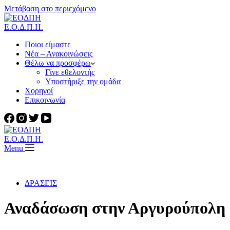
Μετάβαση στο περιεχόμενο
Ε.Ο.Δ.Π.Η.
Ποιοι είμαστε
Νέα – Ανακοινώσεις
Θέλω να προσφέρω
Γίνε εθελοντής
Υποστήριξε την ομάδα
Χορηγοί
Επικοινωνία
Ε.Ο.Δ.Π.Η.
Menu
ΔΡΑΣΕΙΣ
Αναδάσωση στην Αργυρούπολη