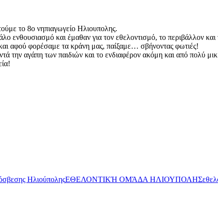
τούμε το 8ο νηπιαγωγείο Ηλιουπολης.
γάλο ενθουσιασμό και έμαθαν για τον εθελοντισμό, το περιβάλλον και
ό και αφού φορέσαμε τα κράνη μας, παίξαμε… σβήνοντας φωτιές!
ντά την αγάπη των παιδιών και το ενδιαφέρον ακόμη και από πολύ μικ
εία!
όσβεσης Ηλιούπολης
ΕΘΕΛΟΝΤΙΚΉ ΟΜΆΔΑ ΗΛΙΟΥΠΟΛΗΣ
εθελ