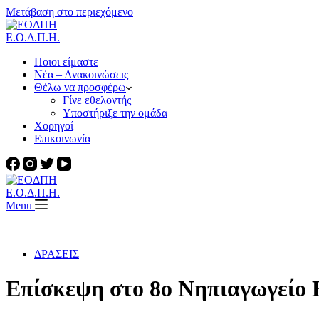
Μετάβαση στο περιεχόμενο
Ε.Ο.Δ.Π.Η.
Ποιοι είμαστε
Νέα – Ανακοινώσεις
Θέλω να προσφέρω
Γίνε εθελοντής
Υποστήριξε την ομάδα
Χορηγοί
Επικοινωνία
Ε.Ο.Δ.Π.Η.
Menu
ΔΡΑΣΕΙΣ
Επίσκεψη στο 8ο Νηπιαγωγείο 