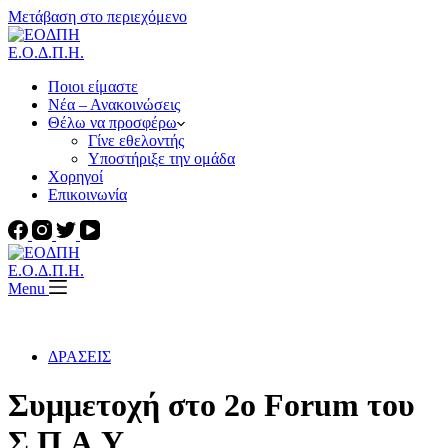
Μετάβαση στο περιεχόμενο
Ε.Ο.Δ.Π.Η.
Ποιοι είμαστε
Νέα – Ανακοινώσεις
Θέλω να προσφέρω
Γίνε εθελοντής
Υποστήριξε την ομάδα
Χορηγοί
Επικοινωνία
Ε.Ο.Δ.Π.Η.
Menu
ΔΡΑΣΕΙΣ
Συμμετοχή στο 2ο Forum του
Σ.Π.Α.Υ.