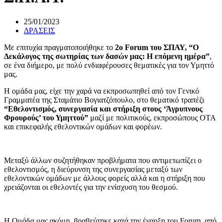
25/01/2023
ΔΡΑΣΕΙΣ
Με επιτυχία πραγματοποιήθηκε το
2ο Forum του ΣΠΑΥ, “Ο
Δεκάλογος της σωτηρίας των δασών μας: Η επόμενη ημέρα”
,
σε ένα διήμερο, με πολύ ενδιαφέρουσες θεματικές για τον Υμηττό
μας.
Η ομάδα μας, είχε την χαρά να εκπροσωπηθεί από τον Γενικό
Γραμματέα της Σταμάτιο Βογιατζόπουλο, στο θεματικό τραπέζι
“Εθελοντισμός, συνεργασία και στήριξη στους ‘Άγρυπνους
Φρουρούς’ του Υμηττού”
μαζί με πολιτικούς, εκπροσώπους ΟΤΑ
και επικεφαλής εθελοντικών ομάδων και φορέων.
Μεταξύ άλλων συζητήθηκαν προβλήματα που αντιμετωπίζει ο
εθελοντισμός, η διεύρυνση της συνεργασίας μεταξύ των
εθελοντικών ομάδων με άλλους φορείς αλλά και η στήριξη που
χρειάζονται οι εθελοντές για την ενίσχυση του θεσμού.
Η Ομάδα μας ακόμη, βραβεύτηκε κατά την έναρξη του Forum, από