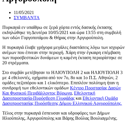
11/05/2021
ΣΥΜΒΑΝΤΑ
Πυρκαγιά εν υπαίθρω σε ξερά χόρτα εντός δασικής έκτασης
εκδηλώθηκε τη Δευτέρα 10/05/2021 και ώρα 13:55 στη συμβολή
των οδών Γοργοποτάμου & Θήρας στην Αργυρούπολη.
Η πυρκαγιά έλαβε γρήγορα μεγάλες διαστάσεις λόγω των ισχυρών
ανέμων που έπνεαν στην περιοχή. Χάρη στην έγκαιρη επέμβαση
των πυροσβεστικών δυνάμεων η καμένη έκταση περιορίστηκε σε
20 στρέμματα.
Στο συμβάν μετέβησαν το ΗΛΙΟΥΠΟΛΗ 2 και ΗΛΙΟΥΠΟΛΗ 3
με 4 εθελοντές, οχήματα από τον 7ο, 8ο και 1ο Π.Σ. Αθηνών, 2
ομάδες πεζοπόρου και 1 ελικόπτερο. Επιπλέον πολύτιμη ήταν η
συνδρομή των εθελοντικών ομάδων
Κέντρο Προστασίας Δασών
Και Φυσικού Περιβάλλοντος Βύρωνα
,
Εθελοντική
Δασοπροστασία-Πυρόσβεση Γλυφάδας
και
Εθελοντική Ομάδα
Δασοπροστασίας Πυρόσβεσης Δήμου Ελληνικού Αργυρούπολης.
Τέλος στην πυρκαγιά έσπευσαν και υδροφόρες των Δήμων
Ηλιούπολης, Αργυρούπολης και Βάρης Βούλας Βουλιαγμένης.