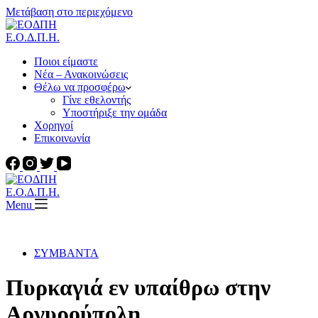
Μετάβαση στο περιεχόμενο
Ε.Ο.Δ.Π.Η.
Ποιοι είμαστε
Νέα – Ανακοινώσεις
Θέλω να προσφέρω
Γίνε εθελοντής
Υποστήριξε την ομάδα
Χορηγοί
Επικοινωνία
Ε.Ο.Δ.Π.Η.
Menu
ΣΥΜΒΑΝΤΑ
Πυρκαγιά εν υπαίθρω στην
Αργυρούπολη