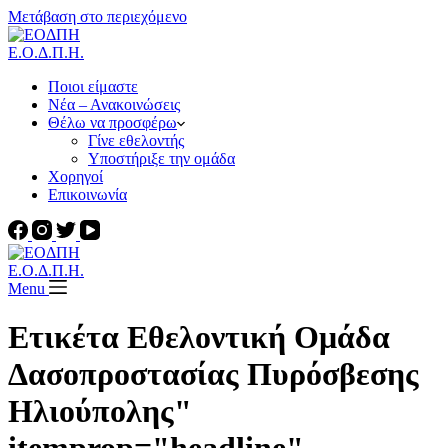
Μετάβαση στο περιεχόμενο
Ε.Ο.Δ.Π.Η.
Ποιοι είμαστε
Νέα – Ανακοινώσεις
Θέλω να προσφέρω
Γίνε εθελοντής
Υποστήριξε την ομάδα
Χορηγοί
Επικοινωνία
Ε.Ο.Δ.Π.Η.
Menu
Ετικέτα Εθελοντική Ομάδα
Δασοπροστασίας Πυρόσβεσης
Ηλιούπολης"