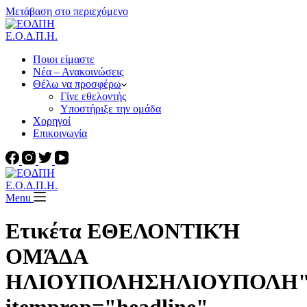
Μετάβαση στο περιεχόμενο
Ε.Ο.Δ.Π.Η.
Ποιοι είμαστε
Νέα – Ανακοινώσεις
Θέλω να προσφέρω
Γίνε εθελοντής
Υποστήριξε την ομάδα
Χορηγοί
Επικοινωνία
Ε.Ο.Δ.Π.Η.
Menu
Ετικέτα ΕΘΕΛΟΝΤΙΚΉ
ΟΜΆΔΑ
ΗΛΙΟΥΠΟΛΗΣΗΛΙΟΥΠΟΛΗ